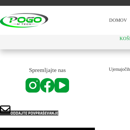
Preskoči
na
vsebino
DOMOV
KOŠ
Spremljajte nas
Ujemajočih 
ODDAJTE POVPRAŠEVANJE