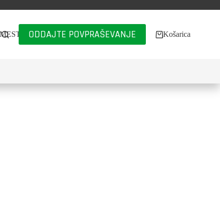
ODDAJTE POVPRAŠEVANJE
 MESTA
🌐
Košarica